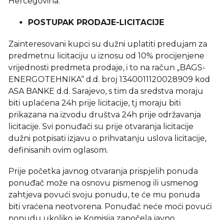
Hercegovina.
POSTUPAK PRODAJE-LICITACIJE
Zainteresovani kupci su dužni uplatiti predujam za
predmetnu licitaciju u iznosu od 10% procijenjene
vrijednosti predmeta prodaje, i to na račun „BAGS-
ENERGOTEHNIKA“ d.d. broj 1340011120028909 kod
ASA BANKE d.d. Sarajevo, s tim da sredstva moraju
biti uplaćena 24h prije licitacije, tj moraju biti
prikazana na izvodu društva 24h prije održavanja
licitacije. Svi ponuđači su prije otvaranja licitacije
dužni potpisati izjavu o prihvatanju uslova licitacije,
definisanih ovim oglasom.
Prije početka javnog otvaranja prispjelih ponuda
ponuđač može na osnovu pismenog ili usmenog
zahtjeva povući svoju ponudu, te će mu ponuda
biti vraćena neotvorena. Ponuđač neće moći povući
ponudu ukoliko je Komisija započela javno