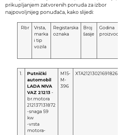
prikupljanjem zatvorenih ponuda za izbor
najpovoljnijeg ponuđača, kako slijedi:
Rbr
Vrsta,
Registarska
Broj
Godina
P
marka
oznaka
šasije
proizvodnje
C
i tip
B
vozila
P
(u
1.
Putnički
M15-
XTA21213021691826
2003
automobil
M-
LADA NIVA
396
VAZ 21213
-
br.motora
212137131872
-snaga 59
kw
-vrsta
motora-