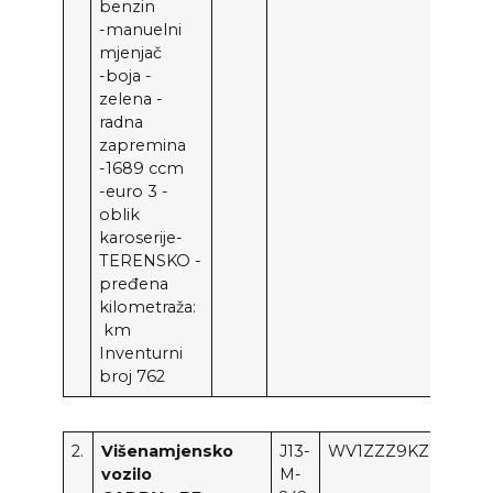
benzin
-manuelni
mjenjač
-boja -
zelena -
radna
zapremina
-1689 ccm
-euro 3 -
oblik
karoserije-
TERENSKO -
pređena
kilometraža:
km
Inventurni
broj 762
2.
Višenamjensko
J13-
WV1ZZZ9KZ1R51676
vozilo
M-