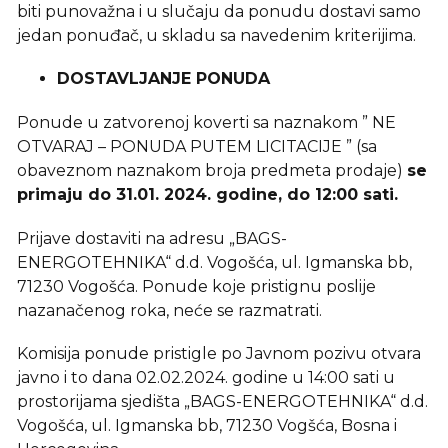
biti punovažna i u slučaju da ponudu dostavi samo
jedan ponuđač, u skladu sa navedenim kriterijima.
DOSTAVLJANJE PONUDA
Ponude u zatvorenoj koverti sa naznakom ” NE
OTVARAJ – PONUDA PUTEM LICITACIJE ” (sa
obaveznom naznakom broja predmeta prodaje)
se
primaju do 31.01. 2024. godine, do 12:00 sati.
Prijave dostaviti na adresu „BAGS-
ENERGOTEHNIKA“ d.d. Vogošća, ul. Igmanska bb,
71230 Vogošća. Ponude koje pristignu poslije
nazanačenog roka, neće se razmatrati.
Komisija ponude pristigle po Javnom pozivu otvara
javno i to dana 02.02.2024. godine u 14:00 sati u
prostorijama sjedišta „BAGS-ENERGOTEHNIKA“ d.d.
Vogošća, ul. Igmanska bb, 71230 Vogšća, Bosna i