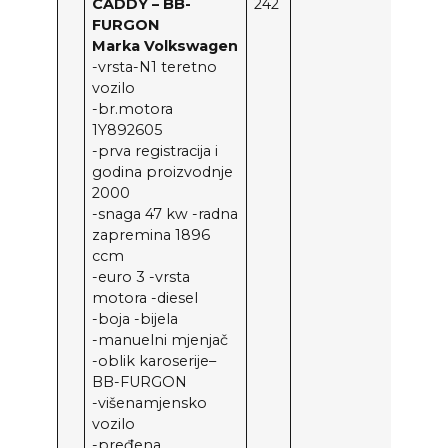
CADDY – BB-
242
FURGON
Marka Volkswagen
-vrsta-N1 teretno
vozilo
-br.motora
1Y892605
-prva registracija i
godina proizvodnje
2000
-snaga 47 kw -radna
zapremina 1896
ccm
-euro 3 -vrsta
motora -diesel
-boja -bijela
-manuelni mjenjač
-oblik karoserije–
BB-FURGON
-višenamjensko
vozilo
-pređena