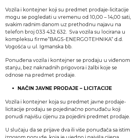
Vozila i kontejner koji su predmet prodaje-licitacije
mogu se pogledati u vremenu od 10,00 – 14,00 sati,
svakim radnim danom uz prethodnu najavu na
telefon broj 033 432 632. Sva vozila su locirana u
kompleksu firme“BAGS-ENERGOTEHNIKA“ d.d.
Vogošća u ul. Igmanska bb.
Ponuđena vozila i kontejner se prodaju u viđenom
stanju, bez naknadnih prigovora i žalbi koje se
odnose na predmet prodaje.
NAČIN JAVNE PRODAJE – LICITACIJE
Vozila i kontejner koja su predmet javne prodaje-
licitacije prodaju se pojedinačno ponuđaču koji
ponudi najvišu cijenu za pojedini predmet prodaje.
U slučaju da se prijave dva ili više ponuđača sa istim
iznosom ponude, koja je ujedno i najviša cijena