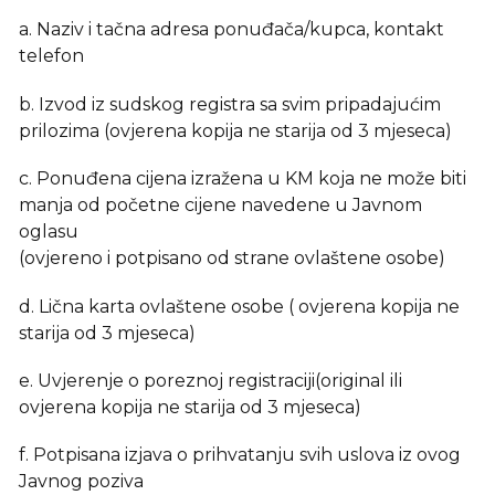
a. Naziv i tačna adresa ponuđača/kupca, kontakt
telefon
b. Izvod iz sudskog registra sa svim pripadajućim
prilozima (ovjerena kopija ne starija od 3 mjeseca)
c. Ponuđena cijena izražena u KM koja ne može biti
manja od početne cijene navedene u Javnom
oglasu
(ovjereno i potpisano od strane ovlaštene osobe)
d. Lična karta ovlaštene osobe ( ovjerena kopija ne
starija od 3 mjeseca)
e. Uvjerenje o poreznoj registraciji(original ili
ovjerena kopija ne starija od 3 mjeseca)
f. Potpisana izjava o prihvatanju svih uslova iz ovog
Javnog poziva